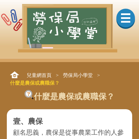
兒童網首頁
>
勞保局小學堂
>
什麼是農保或農職保？
什麼是農保或農職保？
壹、農保
顧名思義，農保是從事農業工作的人參